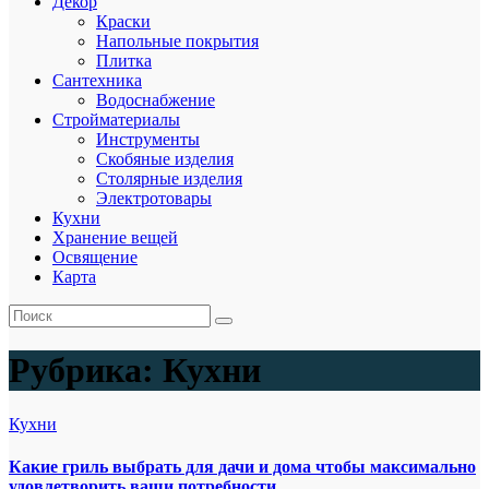
Декор
Краски
Напольные покрытия
Плитка
Сантехника
Водоснабжение
Стройматериалы
Инструменты
Скобяные изделия
Столярные изделия
Электротовары
Кухни
Хранение вещей
Освящение
Карта
Рубрика:
Кухни
Кухни
Какие гриль выбрать для дачи и дома чтобы максимально
удовлетворить ваши потребности